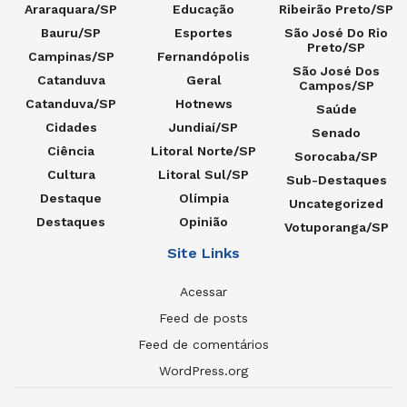
Araraquara/SP
Educação
Ribeirão Preto/SP
Bauru/SP
Esportes
São José Do Rio
Preto/SP
Campinas/SP
Fernandópolis
São José Dos
Catanduva
Geral
Campos/SP
Catanduva/SP
Hotnews
Saúde
Cidades
Jundiaí/SP
Senado
Ciência
Litoral Norte/SP
Sorocaba/SP
Cultura
Litoral Sul/SP
Sub-Destaques
Destaque
Olímpia
Uncategorized
Destaques
Opinião
Votuporanga/SP
Site Links
Acessar
Feed de posts
Feed de comentários
WordPress.org