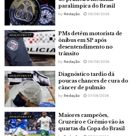
paralímpica do Brasil
by
Redação
08/08/2026
PMs detêm motorista de
ARAÇATUBA/SP
ônibus em SP após
desentendimento no
trânsito
by
Redação
08/08/2026
Diagnóstico tardio dá
ARAÇATUBA/SP
poucas chances de cura do
câncer de pulmão
by
Redação
07/08/2026
Maiores campeões,
ARAÇATUBA/SP
Cruzeiro e Grêmio vão às
quartas da Copa do Brasil