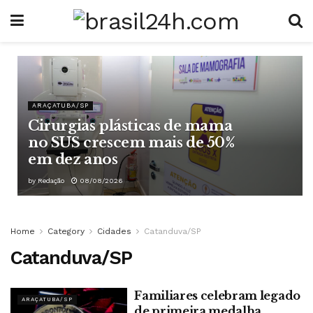
ARAÇATUBA/SP
Cirurgias plásticas de mama
no SUS crescem mais de 50%
em dez anos
by
Redação
08/08/2026
Home
Category
Cidades
Catanduva/SP
Catanduva/SP
Familiares celebram legado
ARAÇATUBA/SP
de primeira medalha