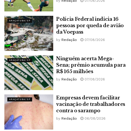
by
Redação
07/08/2026
Polícia Federal indicia 16
ARAÇATUBA/SP
pessoas por queda de avião
da Voepass
by
Redação
07/08/2026
Ninguém acerta Mega-
ARAÇATUBA/SP
Sena; prêmio acumula para
R$ 165 milhões
by
Redação
07/08/2026
Empresas devem facilitar
ARAÇATUBA/SP
vacinação de trabalhadores
contra o sarampo
by
Redação
06/08/2026