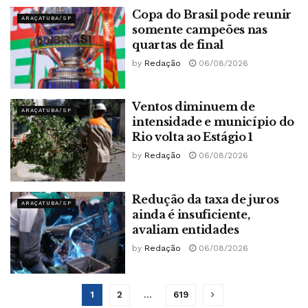
Copa do Brasil pode reunir
ARAÇATUBA/SP
somente campeões nas
quartas de final
by
Redação
06/08/2026
Ventos diminuem de
ARAÇATUBA/SP
intensidade e município do
Rio volta ao Estágio 1
by
Redação
06/08/2026
Redução da taxa de juros
ARAÇATUBA/SP
ainda é insuficiente,
avaliam entidades
by
Redação
06/08/2026
1
2
…
619