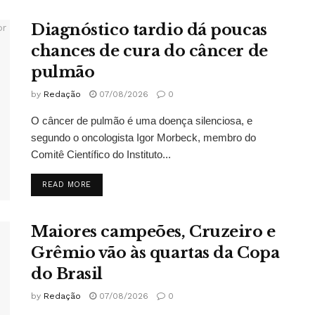
Diagnóstico tardio dá poucas
chances de cura do câncer de
pulmão
by
Redação
07/08/2026
0
O câncer de pulmão é uma doença silenciosa, e
segundo o oncologista Igor Morbeck, membro do
Comitê Científico do Instituto...
DETAILS
READ MORE
Maiores campeões, Cruzeiro e
Grêmio vão às quartas da Copa
do Brasil
by
Redação
07/08/2026
0