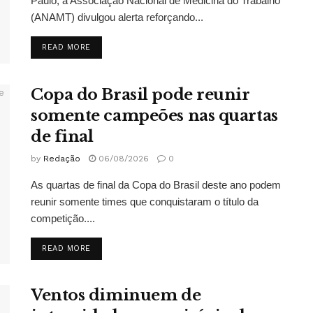
Paulo, a Associação Nacional de Medicina do Trabalho
(ANAMT) divulgou alerta reforçando...
DETAILS
READ MORE
Copa do Brasil pode reunir
somente campeões nas quartas
de final
by
Redação
06/08/2026
0
As quartas de final da Copa do Brasil deste ano podem
reunir somente times que conquistaram o título da
competição....
DETAILS
READ MORE
Ventos diminuem de