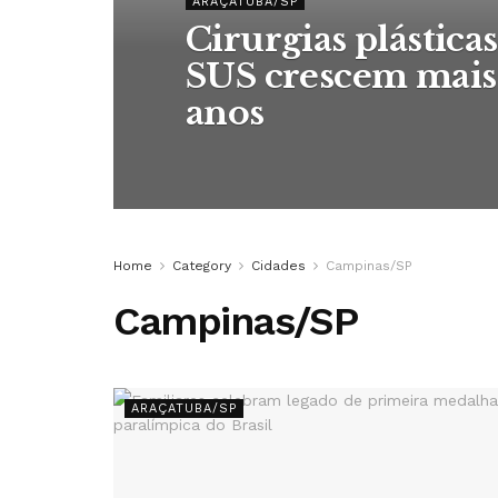
ARAÇATUBA/SP
Cirurgias plástic
SUS crescem mais
anos
Home
Category
Cidades
Campinas/SP
Campinas/SP
ARAÇATUBA/SP