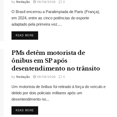
by
Redação
08/08/2026
0
O Brasil encerrou a Paralimpíada de Paris (França),
em 2024, entre as cinco potências do esporte
adaptado pela primeira vez....
DETAILS
READ MORE
PMs detêm motorista de
ônibus em SP após
desentendimento no trânsito
by
Redação
08/08/2026
0
Um motorista de ônibus foi retirado à força do veículo e
detido por dois policiais militares após um
desentendimento no...
DETAILS
READ MORE