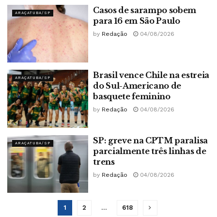
Casos de sarampo sobem
ARAÇATUBA/SP
para 16 em São Paulo
by
Redação
04/08/2026
Brasil vence Chile na estreia
ARAÇATUBA/SP
do Sul-Americano de
basquete feminino
by
Redação
04/08/2026
SP: greve na CPTM paralisa
ARAÇATUBA/SP
parcialmente três linhas de
trens
by
Redação
04/08/2026
1
2
…
618