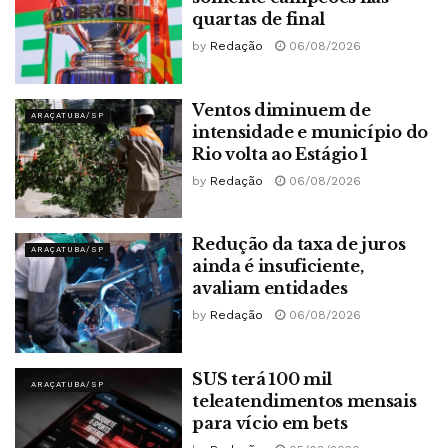
quartas de final
by
Redação
06/08/2026
Ventos diminuem de
ARAÇATUBA/SP
intensidade e município do
Rio volta ao Estágio 1
by
Redação
06/08/2026
Redução da taxa de juros
ARAÇATUBA/SP
ainda é insuficiente,
avaliam entidades
by
Redação
06/08/2026
SUS terá 100 mil
ARAÇATUBA/SP
teleatendimentos mensais
para vício em bets