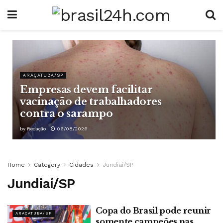
ARAÇATUBA/SP
Empresas devem facilitar
vacinação de trabalhadores
contra o sarampo
by
Redação
06/08/2026
Home
Category
Cidades
Jundiaí/SP
Jundiaí/SP
Copa do Brasil pode reunir
ARAÇATUBA/SP
somente campeões nas