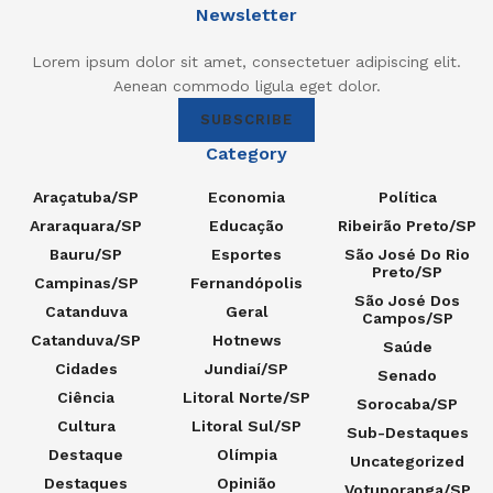
Newsletter
Lorem ipsum dolor sit amet, consectetuer adipiscing elit.
Aenean commodo ligula eget dolor.
SUBSCRIBE
Category
Araçatuba/SP
Economia
Política
Araraquara/SP
Educação
Ribeirão Preto/SP
Bauru/SP
Esportes
São José Do Rio
Preto/SP
Campinas/SP
Fernandópolis
São José Dos
Catanduva
Geral
Campos/SP
Catanduva/SP
Hotnews
Saúde
Cidades
Jundiaí/SP
Senado
Ciência
Litoral Norte/SP
Sorocaba/SP
Cultura
Litoral Sul/SP
Sub-Destaques
Destaque
Olímpia
Uncategorized
Destaques
Opinião
Votuporanga/SP