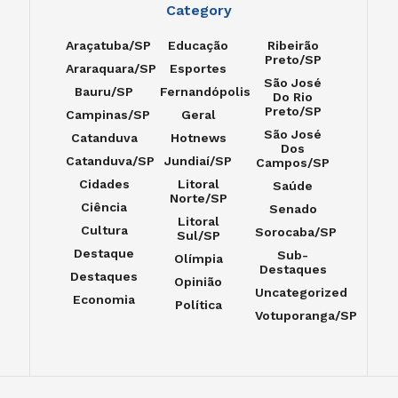
Category
Araçatuba/SP
Educação
Ribeirão
Preto/SP
Araraquara/SP
Esportes
São José
Bauru/SP
Fernandópolis
Do Rio
Preto/SP
Campinas/SP
Geral
São José
Catanduva
Hotnews
Dos
Catanduva/SP
Jundiaí/SP
Campos/SP
Cidades
Litoral
Saúde
Norte/SP
Ciência
Senado
Litoral
Cultura
Sorocaba/SP
Sul/SP
Destaque
Sub-
Olímpia
Destaques
Destaques
Opinião
Uncategorized
Economia
Política
Votuporanga/SP