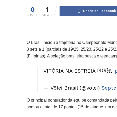
0
1
Share on Facebook
SHARES
VIEWS
O Brasil iniciou a trajetória no Campeonato Mun
3 sets a 1 (parciais de 19/25, 25/23, 25/22 e 25
(Filipinas). A seleção brasileira busca o tetrac
VITÓRIA NA ESTREIA 🇧🇷💪
— Vôlei Brasil (@volei)
Septe
O principal pontuador da equipe comandada pelo 
somou o total de 17 pontos (15 de ataque, um de