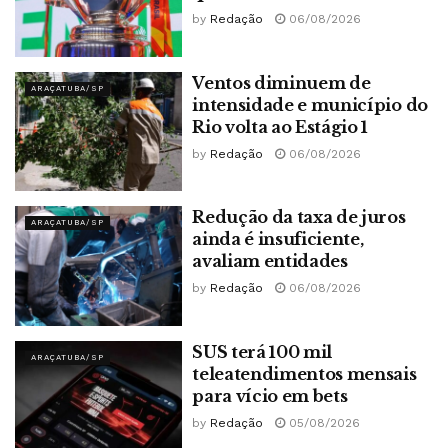
by
Redação
06/08/2026
Ventos diminuem de
ARAÇATUBA/SP
intensidade e município do
Rio volta ao Estágio 1
by
Redação
06/08/2026
Redução da taxa de juros
ARAÇATUBA/SP
ainda é insuficiente,
avaliam entidades
by
Redação
06/08/2026
SUS terá 100 mil
ARAÇATUBA/SP
teleatendimentos mensais
para vício em bets
by
Redação
05/08/2026