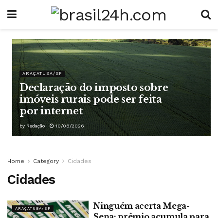
ARAÇATUBA/SP
Declaração do imposto sobre
imóveis rurais pode ser feita
por internet
by
Redação
10/08/2026
Home
Category
Cidades
Cidades
Ninguém acerta Mega-
ARAÇATUBA/SP
Sena; prêmio acumula para