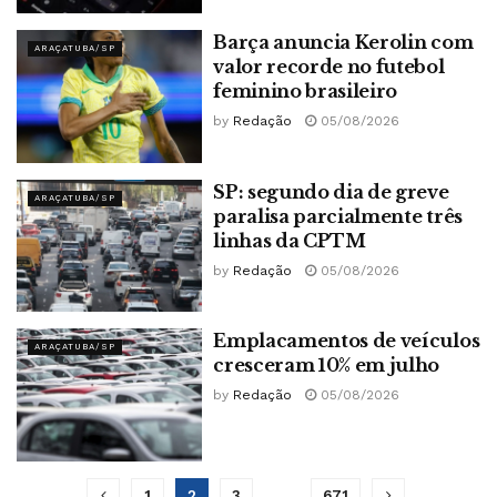
Barça anuncia Kerolin com
ARAÇATUBA/SP
valor recorde no futebol
feminino brasileiro
by
Redação
05/08/2026
SP: segundo dia de greve
ARAÇATUBA/SP
paralisa parcialmente três
linhas da CPTM
by
Redação
05/08/2026
Emplacamentos de veículos
ARAÇATUBA/SP
cresceram 10% em julho
by
Redação
05/08/2026
1
2
3
…
671