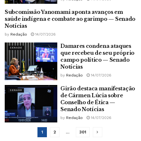
Subcomissão Yanomami aponta avanços em
SENADO
saúde indígena e combate ao garimpo — Senado
Notícias
by
Redação
14/07/2026
Damares condena ataques
SENADO
que recebeu de seu próprio
campo político — Senado
Notícias
by
Redação
14/07/2026
Girão destaca manifestação
SENADO
de Cármen Lúcia sobre
Conselho de Ética —
Senado Notícias
by
Redação
14/07/2026
1
2
…
301