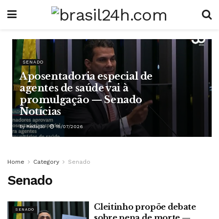
SENADO
Aposentadoria especial de
agentes de saúde vai à
promulgação — Senado
Notícias
by
Redação
15/07/2026
Home
Category
Senado
Senado
Cleitinho propõe debate
SENADO
sobre pena de morte —