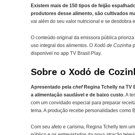
Existem mais de 150 tipos de feijão espalhad
produtores desse alimento, são cultivados ma
vai além do seu valor nutricional e se desdobra 
O conteúdo original da emissora pública prioriza
uso integral dos alimentos. O
Xodó de Cozinha
p
disponível no app TV Brasil Play.
Sobre o Xodó de Cozin
Apresentado pela
chef
Regina Tchelly na TV 
a alimentação saudável e de baixo custo.
A te
com um convidado especial para preparar receit
tema. A produção recebe personalidades como Bela
Com seu afeto e carisma, Regina Tchelly tem uma
público e os entrevistados da nova atração televis