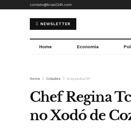
contato@brasil24h.com
NEWSLETTER
Home
Economia
Pol
Home
Cidades
Araçatuba/SP
Chef Regina Tch
no Xodó de Co