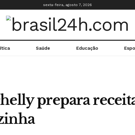
sexta-feira, agosto 7, 2026
ítica
Saúde
Educação
Espo
elly prepara receit
zinha