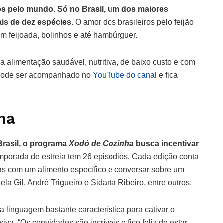
os pelo mundo. Só no Brasil, um dos maiores
is de dez espécies.
O amor dos brasileiros pelo feijão
em feijoada, bolinhos e até hambúrguer.
 a alimentação saudável, nutritiva, de baixo custo e com
ode ser acompanhado no
YouTube do canal
e fica
ha
Brasil, o programa
Xodó de Cozinha
busca incentivar
mporada de estreia tem 26 episódios. Cada edição conta
as com um alimento específico e conversar sobre um
 Gil, André Trigueiro e Sidarta Ribeiro, entre outros.
 linguagem bastante característica para cativar o
iva. “Os convidados são incríveis e fico feliz de estar