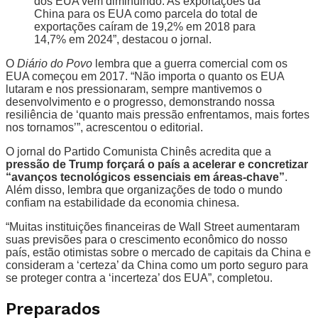
dos EUA vem diminuindo. As exportações da
China para os EUA como parcela do total de
exportações caíram de 19,2% em 2018 para
14,7% em 2024”, destacou o jornal.
O
Diário do Povo
lembra que a guerra comercial com os
EUA começou em 2017. “Não importa o quanto os EUA
lutaram e nos pressionaram, sempre mantivemos o
desenvolvimento e o progresso, demonstrando nossa
resiliência de ‘quanto mais pressão enfrentamos, mais fortes
nos tornamos’”, acrescentou o editorial.
O jornal do Partido Comunista Chinês acredita que a
pressão de Trump forçará o país a acelerar e concretizar
“avanços tecnológicos essenciais em áreas-chave”
.
Além disso, lembra que organizações de todo o mundo
confiam na estabilidade da economia chinesa.
“Muitas instituições financeiras de Wall Street aumentaram
suas previsões para o crescimento econômico do nosso
país, estão otimistas sobre o mercado de capitais da China e
consideram a ‘certeza’ da China como um porto seguro para
se proteger contra a ‘incerteza’ dos EUA”, completou.
Preparados