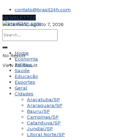
contato@brasil24h.com
NEWSLETTER
sexta-feira, agosto 7, 2026
Home
No Result
Economia
Política
View All Result
Saúde
Educação
Esportes
Geral
Cidades
Araçatuba/SP
Araraquara/SP
Bauru/SP
Campinas/SP
Catanduva/SP
Jundiaí/SP
Litoral Norte/SP