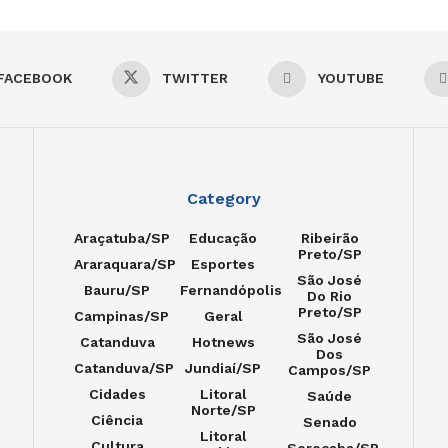
FACEBOOK
TWITTER
YOUTUBE
Category
Araçatuba/SP
Educação
Ribeirão
Preto/SP
Araraquara/SP
Esportes
São José
Bauru/SP
Fernandópolis
Do Rio
Preto/SP
Campinas/SP
Geral
São José
Catanduva
Hotnews
Dos
Catanduva/SP
Jundiaí/SP
Campos/SP
Cidades
Litoral
Saúde
Norte/SP
Ciência
Senado
Litoral
Cultura