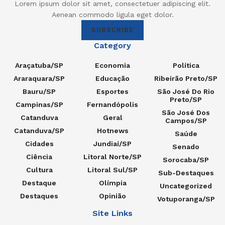
Lorem ipsum dolor sit amet, consectetuer adipiscing elit.
Aenean commodo ligula eget dolor.
SUBSCRIBE
Category
Araçatuba/SP
Economia
Política
Araraquara/SP
Educação
Ribeirão Preto/SP
Bauru/SP
Esportes
São José Do Rio
Preto/SP
Campinas/SP
Fernandópolis
São José Dos
Catanduva
Geral
Campos/SP
Catanduva/SP
Hotnews
Saúde
Cidades
Jundiaí/SP
Senado
Ciência
Litoral Norte/SP
Sorocaba/SP
Cultura
Litoral Sul/SP
Sub-Destaques
Destaque
Olímpia
Uncategorized
Destaques
Opinião
Votuporanga/SP
Site Links