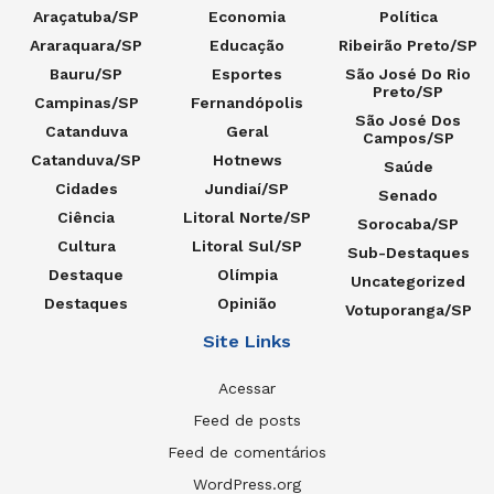
Araçatuba/SP
Economia
Política
Araraquara/SP
Educação
Ribeirão Preto/SP
Bauru/SP
Esportes
São José Do Rio
Preto/SP
Campinas/SP
Fernandópolis
São José Dos
Catanduva
Geral
Campos/SP
Catanduva/SP
Hotnews
Saúde
Cidades
Jundiaí/SP
Senado
Ciência
Litoral Norte/SP
Sorocaba/SP
Cultura
Litoral Sul/SP
Sub-Destaques
Destaque
Olímpia
Uncategorized
Destaques
Opinião
Votuporanga/SP
Site Links
Acessar
Feed de posts
Feed de comentários
WordPress.org