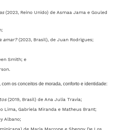
as
(2023, Reino Unido) de Asmaa Jama e Gouled
n;
 a amar?
(2023, Brasil), de Juan Rodrigues;
en Smith; e
rson.
 com os conceitos de morada, conforto e identidade:
tos
(2019, Brasil) de Ana Julia Travia;
io Lima, Gabriela Miranda e Matheus Brant;
ey Albano;
minicana) de Maria Marrone e Shenny De Los