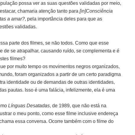
opulação possa ver as suas questões validadas por meio,
destacar, chamaria atenção tanto para
[in]Consciência
tas a amar?
, pela importância deles para que as
estões validadas.
essa parte dos filmes, se não todos. Como que esse
e de se atrapalhar, causando ruído, se complementa e é
stes filmes?
que por muito tempo os movimentos negros organizados,
 mundo, foram organizados a partir de um certo paradigma
ra identidade ou de demandas de outras identidades,
as pautas. Isso é uma falácia, infelizmente, ela é uma
como
Línguas Desatadas
, de 1989, que não está na
lustrar o meu ponto, como esse filme inclusive endereça
 chama essa conversa. Ocorre também com o filme do