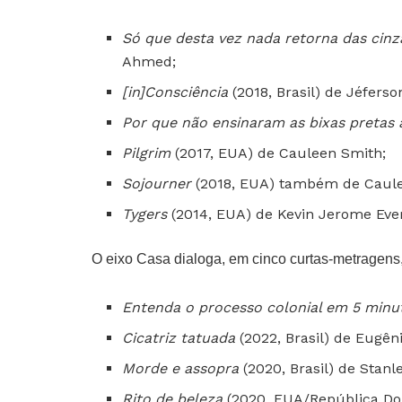
Só que desta vez nada retorna das cinz
Ahmed;
[in]Consciência
(2018, Brasil) de Jéferso
Por que não ensinaram as bixas pretas
Pilgrim
(2017, EUA) de Cauleen Smith;
Sojourner
(2018, EUA) também de Caule
Tygers
(2014, EUA) de Kevin Jerome Eve
O eixo Casa dialoga, em cinco curtas-metragens,
Entenda o processo colonial em 5 minu
Cicatriz tatuada
(2022, Brasil) de Eugên
Morde e assopra
(2020, Brasil) de Stanl
Rito de beleza
(2020, EUA/República Do