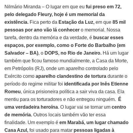
Nilmário Miranda – O lugar em que eu
fui preso em 72,
pelo delegado Fleury, hoje é um memorial da
existência.
Fica perto da
Estação da Luz,
em que
85 mil
pessoas por ano vão lá conhecer
o memorial. Nossa
tarefa, dentro da memória e da verdade, é
buscar esses
espaços, por exemplo, como o Forte do Barbalho (em
Salvador – BA)
, o
DOPS, no Rio de Janeiro.
Há um lugar
também que ficou famoso mundialmente, a Casa da Morte,
em Petrópolis (RJ), onde um aparelho controlado pelo
Exército como
aparelho clandestino de tortura
durante o
período do regime militar foi
identificada por Inês Etienne
Romeu
, única prisioneira política a sair viva da casa. Ela
mentiu para os torturadores e não entregou ninguém.
É
uma verdadeira heroína
. O lugar vai se tornar um
centro
de memória.
Outros locais também vão ter essa
finalidade. Um exemplo é
em Marabá, um lugar chamado
Casa Azul,
foi usado para matar
pessoas ligadas à