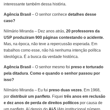
interessante também dessa história.
Agência Brasil
– O senhor conhece
detalhes desse
caso?
Nilmário Miranda – Dez anos atrás,
20 professores da
USP produziram 900 páginas contestando o acidente.
Mas, na época, não teve a repercussão esperada. Em
trabalhos como esse, não há nenhuma intenção política
ideológica. É a busca da verdade histórica.
Agência Brasil
– O senhor mesmo foi
preso e torturado
pela ditadura
.
Como e quando o senhor passou por
isso?
Nilmário Miranda – Eu fui
preso duas vezes
. Em 1968,
por
distribuir um panfleto
. Fiquei
três anos em reclusão
e dez anos de perda de direitos políticos
por causa de
um panfleto. Aí depois do
AI-5
(Ato institucional número