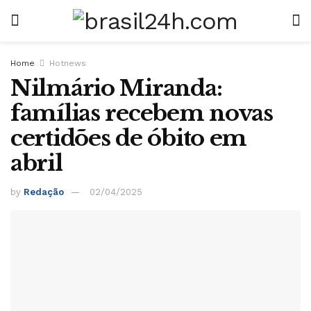
Home
Hotnews
Nilmário Miranda:
famílias recebem novas
certidões de óbito em
abril
by
Redação
02/04/2025