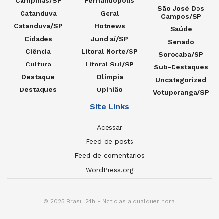
Campinas/SP
Fernandópolis
São José Dos
Catanduva
Geral
Campos/SP
Catanduva/SP
Hotnews
Saúde
Cidades
Jundiaí/SP
Senado
Ciência
Litoral Norte/SP
Sorocaba/SP
Cultura
Litoral Sul/SP
Sub-Destaques
Destaque
Olímpia
Uncategorized
Destaques
Opinião
Votuporanga/SP
Site Links
Acessar
Feed de posts
Feed de comentários
WordPress.org
© 2025 Brasil 24h - Notícias a qualquer hora.