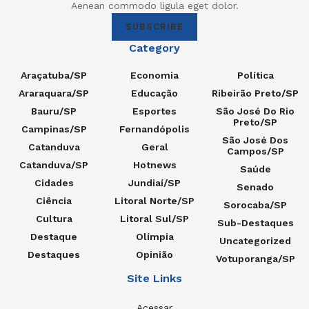
Aenean commodo ligula eget dolor.
SUBSCRIBE
Category
Araçatuba/SP
Economia
Política
Araraquara/SP
Educação
Ribeirão Preto/SP
Bauru/SP
Esportes
São José Do Rio
Preto/SP
Campinas/SP
Fernandópolis
São José Dos
Catanduva
Geral
Campos/SP
Catanduva/SP
Hotnews
Saúde
Cidades
Jundiaí/SP
Senado
Ciência
Litoral Norte/SP
Sorocaba/SP
Cultura
Litoral Sul/SP
Sub-Destaques
Destaque
Olímpia
Uncategorized
Destaques
Opinião
Votuporanga/SP
Site Links
Acessar