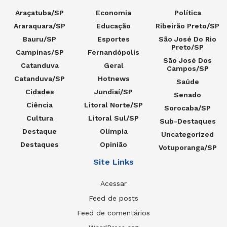
Araçatuba/SP
Economia
Política
Araraquara/SP
Educação
Ribeirão Preto/SP
Bauru/SP
Esportes
São José Do Rio
Preto/SP
Campinas/SP
Fernandópolis
São José Dos
Catanduva
Geral
Campos/SP
Catanduva/SP
Hotnews
Saúde
Cidades
Jundiaí/SP
Senado
Ciência
Litoral Norte/SP
Sorocaba/SP
Cultura
Litoral Sul/SP
Sub-Destaques
Destaque
Olímpia
Uncategorized
Destaques
Opinião
Votuporanga/SP
Site Links
Acessar
Feed de posts
Feed de comentários