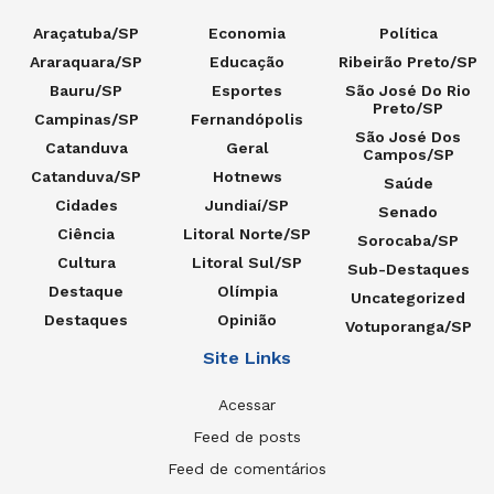
Araçatuba/SP
Economia
Política
Araraquara/SP
Educação
Ribeirão Preto/SP
Bauru/SP
Esportes
São José Do Rio
Preto/SP
Campinas/SP
Fernandópolis
São José Dos
Catanduva
Geral
Campos/SP
Catanduva/SP
Hotnews
Saúde
Cidades
Jundiaí/SP
Senado
Ciência
Litoral Norte/SP
Sorocaba/SP
Cultura
Litoral Sul/SP
Sub-Destaques
Destaque
Olímpia
Uncategorized
Destaques
Opinião
Votuporanga/SP
Site Links
Acessar
Feed de posts
Feed de comentários