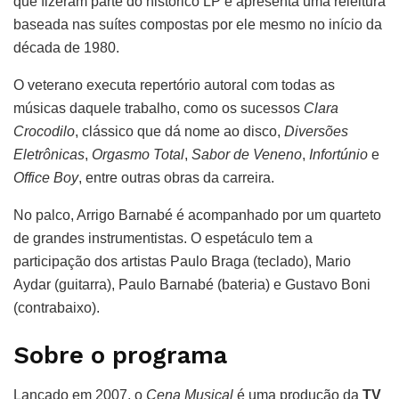
que fizeram parte do histórico LP e apresenta uma releitura
baseada nas suítes compostas por ele mesmo no início da
década de 1980.
O veterano executa repertório autoral com todas as
músicas daquele trabalho, como os sucessos
Clara
Crocodilo
, clássico que dá nome ao disco,
Diversões
Eletrônicas
,
Orgasmo Total
,
Sabor de Veneno
,
Infortúnio
e
Office Boy
, entre outras obras da carreira.
No palco, Arrigo Barnabé é acompanhado por um quarteto
de grandes instrumentistas. O espetáculo tem a
participação dos artistas Paulo Braga (teclado), Mario
Aydar (guitarra), Paulo Barnabé (bateria) e Gustavo Boni
(contrabaixo).
Sobre o programa
Lançado em 2007, o
Cena Musical
é uma produção da
TV