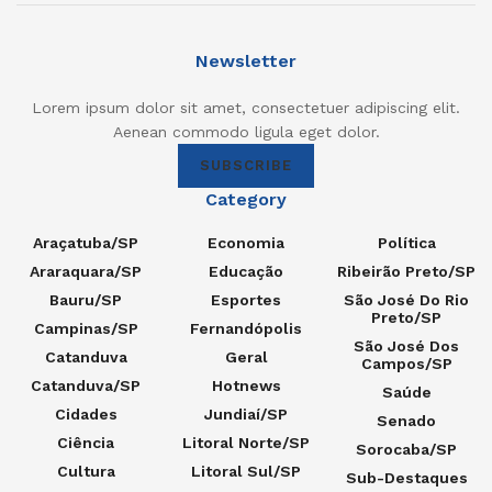
Newsletter
Lorem ipsum dolor sit amet, consectetuer adipiscing elit.
Aenean commodo ligula eget dolor.
SUBSCRIBE
Category
Araçatuba/SP
Economia
Política
Araraquara/SP
Educação
Ribeirão Preto/SP
Bauru/SP
Esportes
São José Do Rio
Preto/SP
Campinas/SP
Fernandópolis
São José Dos
Catanduva
Geral
Campos/SP
Catanduva/SP
Hotnews
Saúde
Cidades
Jundiaí/SP
Senado
Ciência
Litoral Norte/SP
Sorocaba/SP
Cultura
Litoral Sul/SP
Sub-Destaques