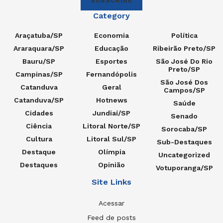
SUBSCRIBE
Category
Araçatuba/SP
Economia
Política
Araraquara/SP
Educação
Ribeirão Preto/SP
Bauru/SP
Esportes
São José Do Rio
Preto/SP
Campinas/SP
Fernandópolis
São José Dos
Catanduva
Geral
Campos/SP
Catanduva/SP
Hotnews
Saúde
Cidades
Jundiaí/SP
Senado
Ciência
Litoral Norte/SP
Sorocaba/SP
Cultura
Litoral Sul/SP
Sub-Destaques
Destaque
Olímpia
Uncategorized
Destaques
Opinião
Votuporanga/SP
Site Links
Acessar
Feed de posts