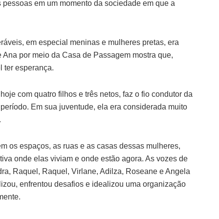
itas pessoas em um momento da sociedade em que a
eráveis, em especial meninas e mulheres pretas, era
a de Ana por meio da Casa de Passagem mostra que,
l ter esperança.
je com quatro filhos e três netos, faz o fio condutor da
eríodo. Em sua juventude, ela era considerada muito
.
em os espaços, as ruas e as casas dessas mulheres,
etiva onde elas viviam e onde estão agora. As vozes de
dra, Raquel, Raquel, Virlane, Adilza, Roseane e Angela
zou, enfrentou desafios e idealizou uma organização
mente.