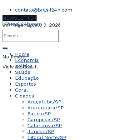
contato@brasil24h.com
NEWSLETTER
domingo, agosto 9, 2026
Home
No Result
Economia
Política
View All Result
Saúde
Educação
Esportes
Geral
Cidades
Araçatuba/SP
Araraquara/SP
Bauru/SP
Campinas/SP
Catanduva/SP
Jundiaí/SP
Litoral Norte/SP