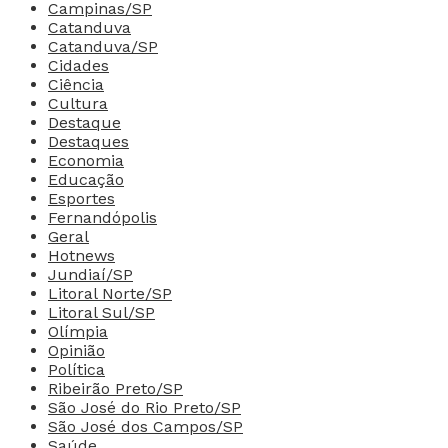
Campinas/SP
Catanduva
Catanduva/SP
Cidades
Ciência
Cultura
Destaque
Destaques
Economia
Educação
Esportes
Fernandópolis
Geral
Hotnews
Jundiaí/SP
Litoral Norte/SP
Litoral Sul/SP
Olímpia
Opinião
Política
Ribeirão Preto/SP
São José do Rio Preto/SP
São José dos Campos/SP
Saúde