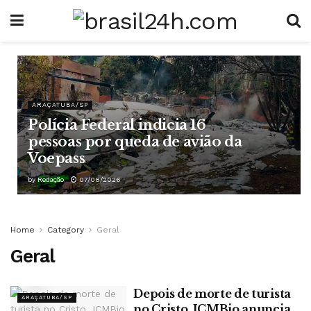
ARAÇATUBA/SP
Polícia Federal indicia 16
pessoas por queda de avião da
Voepass
by
Redação
07/08/2026
Home
Category
Geral
Geral
Depois de morte de turista
ARAÇATUBA/SP
no Cristo, ICMBio anuncia