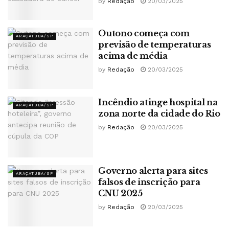
by
Redação
20/03/2025
Outono começa com
ARAÇATUBA/SP
previsão de temperaturas
acima de média
by
Redação
20/03/2025
Incêndio atinge hospital na
ARAÇATUBA/SP
zona norte da cidade do Rio
by
Redação
20/03/2025
Governo alerta para sites
ARAÇATUBA/SP
falsos de inscrição para
CNU 2025
by
Redação
20/03/2025