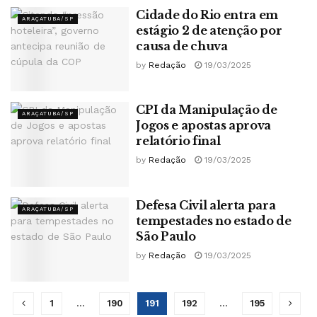
Cidade do Rio entra em
ARAÇATUBA/SP
estágio 2 de atenção por
causa de chuva
by
Redação
19/03/2025
CPI da Manipulação de
ARAÇATUBA/SP
Jogos e apostas aprova
relatório final
by
Redação
19/03/2025
Defesa Civil alerta para
ARAÇATUBA/SP
tempestades no estado de
São Paulo
by
Redação
19/03/2025
1
…
190
191
192
…
195