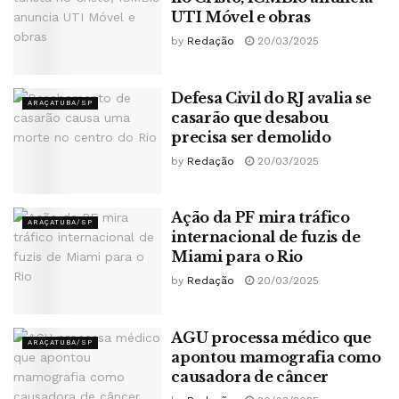
UTI Móvel e obras
by
Redação
20/03/2025
Defesa Civil do RJ avalia se
ARAÇATUBA/SP
casarão que desabou
precisa ser demolido
by
Redação
20/03/2025
Ação da PF mira tráfico
ARAÇATUBA/SP
internacional de fuzis de
Miami para o Rio
by
Redação
20/03/2025
AGU processa médico que
ARAÇATUBA/SP
apontou mamografia como
causadora de câncer