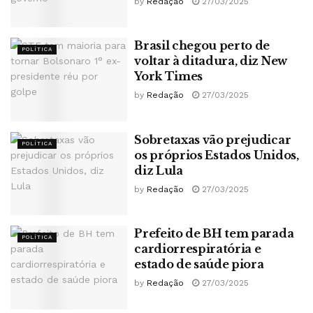
by
Redação
27/03/2025
Brasil chegou perto de
POLÍTICA
voltar à ditadura, diz New
York Times
by
Redação
27/03/2025
Sobretaxas vão prejudicar
POLÍTICA
os próprios Estados Unidos,
diz Lula
by
Redação
27/03/2025
Prefeito de BH tem parada
POLÍTICA
cardiorrespiratória e
estado de saúde piora
by
Redação
27/03/2025