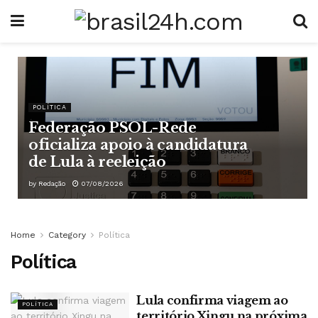
POLÍTICA
Federação PSOL-Rede
oficializa apoio à candidatura
de Lula à reeleição
by
Redação
07/08/2026
Home
Category
Política
Política
Lula confirma viagem ao
POLÍTICA
território Xingu na próxima