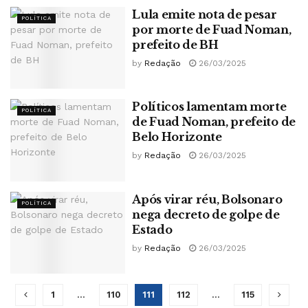
Lula emite nota de pesar
POLÍTICA
por morte de Fuad Noman,
prefeito de BH
by
Redação
26/03/2025
Políticos lamentam morte
POLÍTICA
de Fuad Noman, prefeito de
Belo Horizonte
by
Redação
26/03/2025
Após virar réu, Bolsonaro
POLÍTICA
nega decreto de golpe de
Estado
by
Redação
26/03/2025
1
…
110
111
112
…
115