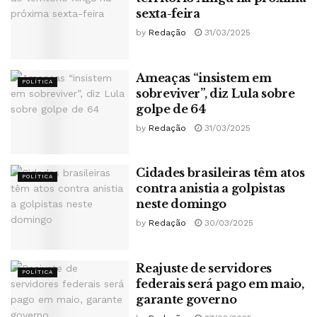
sexta-feira
by
Redação
31/03/2025
Ameaças “insistem em
POLÍTICA
sobreviver”, diz Lula sobre
golpe de 64
by
Redação
31/03/2025
Cidades brasileiras têm atos
POLÍTICA
contra anistia a golpistas
neste domingo
by
Redação
30/03/2025
Reajuste de servidores
POLÍTICA
federais será pago em maio,
garante governo