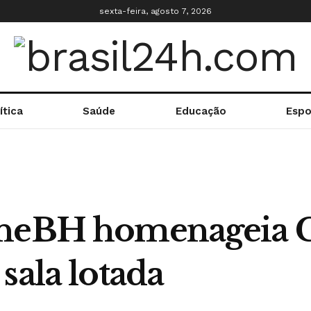
sexta-feira, agosto 7, 2026
ítica
Saúde
Educação
Espo
ineBH homenageia C
sala lotada