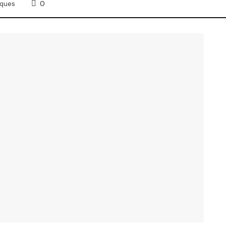
0
ques