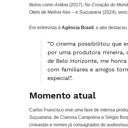
títulos como
Arábia
(2017),
No Coração do Mun
Otelo de Melhor Ator – e
Suçuarana
(2024), venc
Em entrevista à
Agência Brasil
, o ator destaco
“O cinema possibilitou que e
por uma produtora mineira,
de Belo Horizonte, me honra 
com familiares e amigos to
especial”.
Momento atual
Carlos Francisco vive uma fase de intensa prod
Suçuarana
, de Clarissa Campolina e Sérgio Bor
cineastas e nomes já consagrados do audiovisual