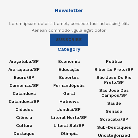
Newsletter
Lorem ipsum dolor sit amet, consectetuer adipiscing elit.
Aenean commodo ligula eget dolor.
SUBSCRIBE
Category
Araçatuba/SP
Economia
Política
Araraquara/SP
Educação
Ribeirão Preto/SP
Bauru/SP
Esportes
São José Do Rio
Preto/SP
Campinas/SP
Fernandópolis
São José Dos
Catanduva
Geral
Campos/SP
Catanduva/SP
Hotnews
Saúde
Cidades
Jundiaí/SP
Senado
Ciência
Litoral Norte/SP
Sorocaba/SP
Cultura
Litoral Sul/SP
Sub-Destaques
Destaque
Olímpia
Uncategorized