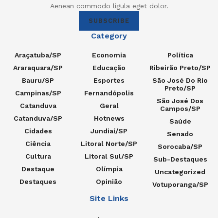
Aenean commodo ligula eget dolor.
SUBSCRIBE
Category
Araçatuba/SP
Economia
Política
Araraquara/SP
Educação
Ribeirão Preto/SP
Bauru/SP
Esportes
São José Do Rio
Preto/SP
Campinas/SP
Fernandópolis
São José Dos
Catanduva
Geral
Campos/SP
Catanduva/SP
Hotnews
Saúde
Cidades
Jundiaí/SP
Senado
Ciência
Litoral Norte/SP
Sorocaba/SP
Cultura
Litoral Sul/SP
Sub-Destaques
Destaque
Olímpia
Uncategorized
Destaques
Opinião
Votuporanga/SP
Site Links