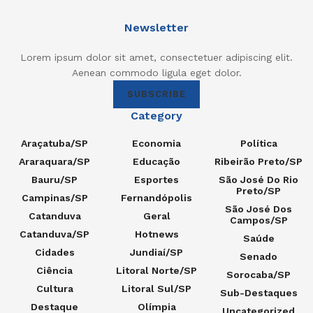
Newsletter
Lorem ipsum dolor sit amet, consectetuer adipiscing elit.
Aenean commodo ligula eget dolor.
SUBSCRIBE
Category
Araçatuba/SP
Economia
Política
Araraquara/SP
Educação
Ribeirão Preto/SP
Bauru/SP
Esportes
São José Do Rio
Preto/SP
Campinas/SP
Fernandópolis
São José Dos
Catanduva
Geral
Campos/SP
Catanduva/SP
Hotnews
Saúde
Cidades
Jundiaí/SP
Senado
Ciência
Litoral Norte/SP
Sorocaba/SP
Cultura
Litoral Sul/SP
Sub-Destaques
Destaque
Olímpia
Uncategorized