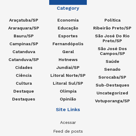
Category
Araçatuba/SP
Economia
Política
Araraquara/SP
Educação
Ribeirão Preto/SP
Bauru/SP
Esportes
São José Do Rio
Preto/SP
Campinas/SP
Fernandópolis
São José Dos
Catanduva
Geral
Campos/SP
Catanduva/SP
Hotnews
Saúde
Cidades
Jundiaí/SP
Senado
Ciência
Litoral Norte/SP
Sorocaba/SP
Cultura
Litoral Sul/SP
Sub-Destaques
Destaque
Olímpia
Uncategorized
Destaques
Opinião
Votuporanga/SP
Site Links
Acessar
Feed de posts