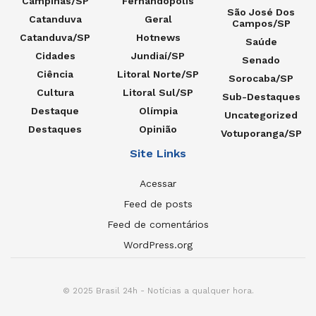
Campinas/SP
Fernandópolis
São José Dos
Catanduva
Geral
Campos/SP
Catanduva/SP
Hotnews
Saúde
Cidades
Jundiaí/SP
Senado
Ciência
Litoral Norte/SP
Sorocaba/SP
Cultura
Litoral Sul/SP
Sub-Destaques
Destaque
Olímpia
Uncategorized
Destaques
Opinião
Votuporanga/SP
Site Links
Acessar
Feed de posts
Feed de comentários
WordPress.org
© 2025 Brasil 24h - Notícias a qualquer hora.