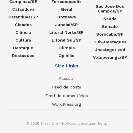
Campinas/SP
Fernandópolis
São José Dos
Catanduva
Geral
Campos/SP
Catanduva/SP
Hotnews
Saúde
Cidades
Jundiaí/SP
Senado
Ciência
Litoral Norte/SP
Sorocaba/SP
Cultura
Litoral Sul/SP
Sub-Destaques
Destaque
Olímpia
Uncategorized
Destaques
Opinião
Votuporanga/SP
Site Links
Acessar
Feed de posts
Feed de comentários
WordPress.org
© 2025 Brasil 24h - Notícias a qualquer hora.