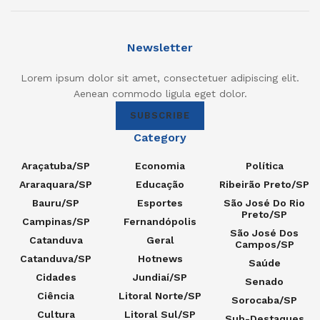
Newsletter
Lorem ipsum dolor sit amet, consectetuer adipiscing elit.
Aenean commodo ligula eget dolor.
SUBSCRIBE
Category
Araçatuba/SP
Economia
Política
Araraquara/SP
Educação
Ribeirão Preto/SP
Bauru/SP
Esportes
São José Do Rio
Preto/SP
Campinas/SP
Fernandópolis
São José Dos
Catanduva
Geral
Campos/SP
Catanduva/SP
Hotnews
Saúde
Cidades
Jundiaí/SP
Senado
Ciência
Litoral Norte/SP
Sorocaba/SP
Cultura
Litoral Sul/SP
Sub-Destaques