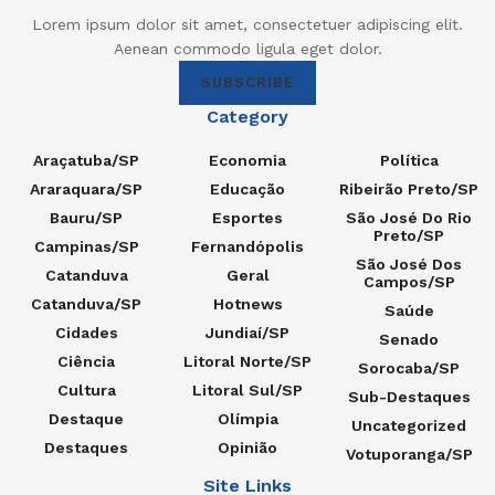
Lorem ipsum dolor sit amet, consectetuer adipiscing elit.
Aenean commodo ligula eget dolor.
SUBSCRIBE
Category
Araçatuba/SP
Economia
Política
Araraquara/SP
Educação
Ribeirão Preto/SP
Bauru/SP
Esportes
São José Do Rio
Preto/SP
Campinas/SP
Fernandópolis
São José Dos
Catanduva
Geral
Campos/SP
Catanduva/SP
Hotnews
Saúde
Cidades
Jundiaí/SP
Senado
Ciência
Litoral Norte/SP
Sorocaba/SP
Cultura
Litoral Sul/SP
Sub-Destaques
Destaque
Olímpia
Uncategorized
Destaques
Opinião
Votuporanga/SP
Site Links