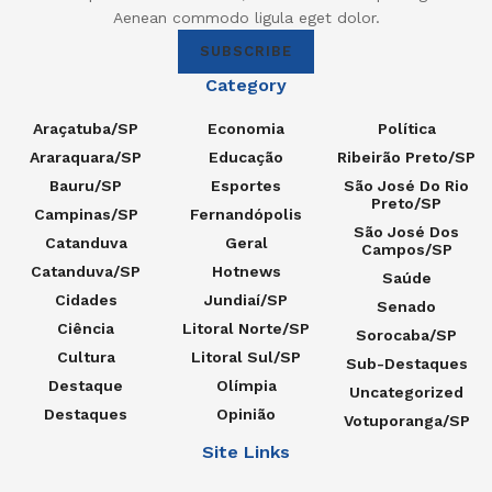
Aenean commodo ligula eget dolor.
SUBSCRIBE
Category
Araçatuba/SP
Economia
Política
Araraquara/SP
Educação
Ribeirão Preto/SP
Bauru/SP
Esportes
São José Do Rio
Preto/SP
Campinas/SP
Fernandópolis
São José Dos
Catanduva
Geral
Campos/SP
Catanduva/SP
Hotnews
Saúde
Cidades
Jundiaí/SP
Senado
Ciência
Litoral Norte/SP
Sorocaba/SP
Cultura
Litoral Sul/SP
Sub-Destaques
Destaque
Olímpia
Uncategorized
Destaques
Opinião
Votuporanga/SP
Site Links