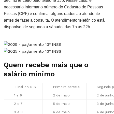
décimo terceiro pelo telefone 135. Nesse caso, é
necessário informar o número do Cadastro de Pessoas
Físicas (CPF) e confirmar alguns dados ao atendente
antes de fazer a consulta. O atendimento telefônico está
disponível de segunda a sábado, das 7h às 22h.
Quem recebe mais que o
salário mínimo
Final do NIS
Primeira parcela
Segunda pa
1 e 6
2 de maio
2 de junh
2 e 7
5 de maio
3 de junh
3 e 8
6 de maio
4 de junh