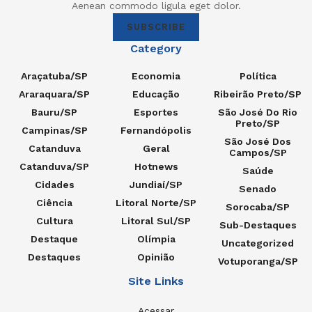
Aenean commodo ligula eget dolor.
SUBSCRIBE
Category
Araçatuba/SP
Economia
Política
Araraquara/SP
Educação
Ribeirão Preto/SP
Bauru/SP
Esportes
São José Do Rio
Preto/SP
Campinas/SP
Fernandópolis
São José Dos
Catanduva
Geral
Campos/SP
Catanduva/SP
Hotnews
Saúde
Cidades
Jundiaí/SP
Senado
Ciência
Litoral Norte/SP
Sorocaba/SP
Cultura
Litoral Sul/SP
Sub-Destaques
Destaque
Olímpia
Uncategorized
Destaques
Opinião
Votuporanga/SP
Site Links
Acessar