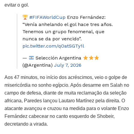
evitar o gol.
#FIFAWorldCup
Enzo Fernández:
“Venía anhelando el gol hace tres años.
Tenemos un grupo fenomenal, que
nunca se da por vencido”.
pic.twitter.com/qOatSGTy1l
—
Selección Argentina
(@Argentina)
July 7, 2026
Aos 47 minutos, no início dos acréscimos, veio o golpe de
misericórdia no sonho egípcio. Após desarme em Salah no
campo de defesa, diante de muita reclamação da seleção
africana, Paredes lançou Lautaro Martínez pela direita. O
atacante avançou e cruzou na medida para o volante Enzo
Fernández cabecear no canto esquerdo de Shobeir,
decretando a virada.