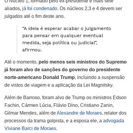
O Núcleo 1, formado pelo ex-presidente e mais sete
aliados,
já foi condenado
. Os núcleos 2,3 e 4 devem ser
julgados até o fim deste ano.
“A ideia é esperar acabar o julgamento
para pensar em qualquer eventual
medida, seja política ou judicial”,
afirmou.
Até o momento,
pelo menos seis ministros do Supremo
já foram alvo de sanções do governo do presidente
norte-americano Donald Trump
, incluindo a suspensão
de vistos de viagem e a aplicação da Lei Magnitsky.
Além de Barroso, foram alvo de Trump os ministros Edson
Fachin, Cármen Lúcia, Flávio Dino, Cristiano Zanin,
Gilmar Mendes, além de
Alexandre de Moraes
, relator dos
processos da trama golpista, e a esposa ele, a
advogada
Viviane Barci de Moraes
.