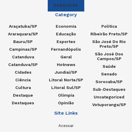
SUBSCRIBE
Category
Araçatuba/SP
Economia
Política
Araraquara/SP
Educação
Ribeirão Preto/SP
Bauru/SP
Esportes
São José Do Rio
Preto/SP
Campinas/SP
Fernandópolis
São José Dos
Catanduva
Geral
Campos/SP
Catanduva/SP
Hotnews
Saúde
Cidades
Jundiaí/SP
Senado
Ciência
Litoral Norte/SP
Sorocaba/SP
Cultura
Litoral Sul/SP
Sub-Destaques
Destaque
Olímpia
Uncategorized
Destaques
Opinião
Votuporanga/SP
Site Links
Acessar