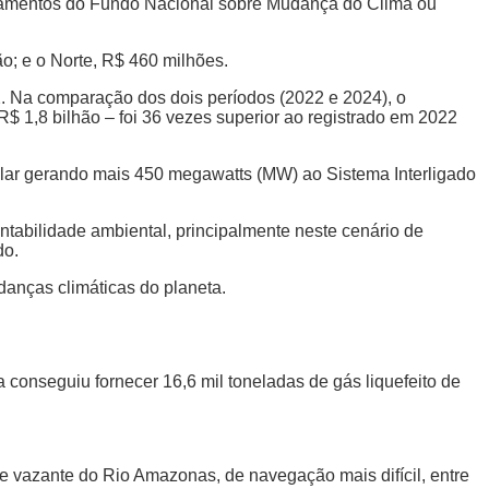
iamentos do Fundo Nacional sobre Mudança do Clima ou
ão; e o Norte, R$ 460 milhões.
2. Na comparação dos dois períodos (2022 e 2024), o
$ 1,8 bilhão – foi 36 vezes superior ao registrado em 2022
olar gerando mais 450 megawatts (MW) ao Sistema Interligado
tabilidade ambiental, principalmente neste cenário de
do.
danças climáticas do planeta.
a conseguiu fornecer 16,6 mil toneladas de gás liquefeito de
 vazante do Rio Amazonas, de navegação mais difícil, entre