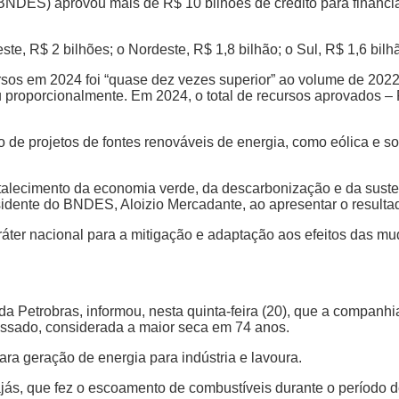
NDES) aprovou mais de R$ 10 bilhões de crédito para financ
e, R$ 2 bilhões; o Nordeste, R$ 1,8 bilhão; o Sul, R$ 1,6 bilh
rsos em 2024 foi “quase dez vezes superior” ao volume de 202
 proporcionalmente. Em 2024, o total de recursos aprovados – R
 de projetos de fontes renováveis de energia, como eólica e s
talecimento da economia verde, da descarbonização e da susten
sidente do BNDES, Aloizio Mercadante, ao apresentar o resulta
áter nacional para a mitigação e adaptação aos efeitos das mu
da Petrobras, informou, nesta quinta-feira (20), que a companhi
assado, considerada a maior seca em 74 anos.
ra geração de energia para indústria e lavoura.
s, que fez o escoamento de combustíveis durante o período de