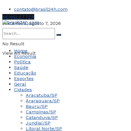
contato@brasil24h.com
NEWSLETTER
sexta-feira, agosto 7, 2026
No Result
Home
View All Result
Economia
Política
Saúde
Educação
Esportes
Geral
Cidades
Araçatuba/SP
Araraquara/SP
Bauru/SP
Campinas/SP
Catanduva/SP
Jundiaí/SP
Litoral Norte/SP