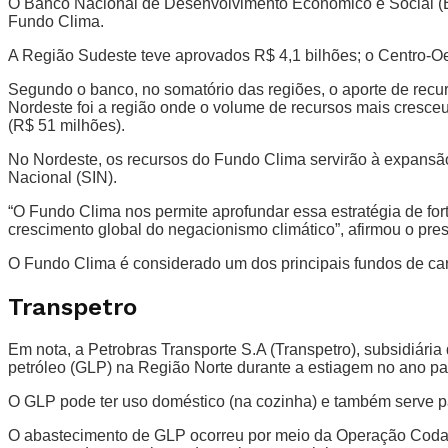
O Banco Nacional de Desenvolvimento Econômico e Social (B
Fundo Clima.
A Região Sudeste teve aprovados R$ 4,1 bilhões; o Centro-Oest
Segundo o banco, no somatório das regiões, o aporte de recu
Nordeste foi a região onde o volume de recursos mais cresceu
(R$ 51 milhões).
No Nordeste, os recursos do Fundo Clima servirão à expansão
Nacional (SIN).
“O Fundo Clima nos permite aprofundar essa estratégia de for
crescimento global do negacionismo climático”, afirmou o pre
O Fundo Clima é considerado um dos principais fundos de car
Transpetro
Em nota, a Petrobras Transporte S.A (Transpetro), subsidiária 
petróleo (GLP) na Região Norte durante a estiagem no ano p
O GLP pode ter uso doméstico (na cozinha) e também serve pa
O abastecimento de GLP ocorreu por meio da Operação Codajá