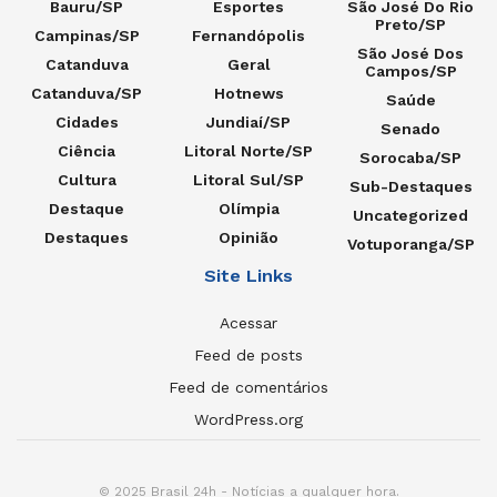
Bauru/SP
Esportes
São José Do Rio
Preto/SP
Campinas/SP
Fernandópolis
São José Dos
Catanduva
Geral
Campos/SP
Catanduva/SP
Hotnews
Saúde
Cidades
Jundiaí/SP
Senado
Ciência
Litoral Norte/SP
Sorocaba/SP
Cultura
Litoral Sul/SP
Sub-Destaques
Destaque
Olímpia
Uncategorized
Destaques
Opinião
Votuporanga/SP
Site Links
Acessar
Feed de posts
Feed de comentários
WordPress.org
© 2025 Brasil 24h - Notícias a qualquer hora.