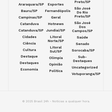
Preto/SP
Araraquara/SP
Esportes
São José
Bauru/SP
Fernandópolis
Do Rio
Preto/SP
Campinas/SP
Geral
São José
Catanduva
Hotnews
Dos
Catanduva/SP
Jundiaí/SP
Campos/SP
Cidades
Litoral
Saúde
Norte/SP
Ciência
Senado
Litoral
Cultura
Sorocaba/SP
Sul/SP
Destaque
Sub-
Olímpia
Destaques
Destaques
Opinião
Uncategorized
Economia
Política
Votuporanga/SP
© 2025 Brasil 24h - Notícias a qualquer hora.