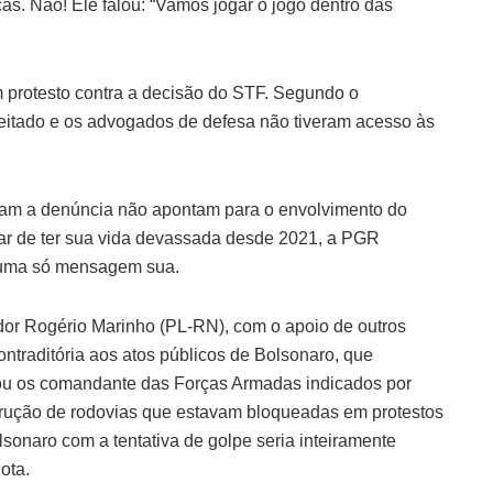
as. Não! Ele falou: “Vamos jogar o jogo dentro das
m protesto contra a decisão do STF. Segundo o
peitado e os advogados de defesa não tiveram acesso às
am a denúncia não apontam para o envolvimento do
sar de ter sua vida devassada desde 2021, a PGR
u uma só mensagem sua.
dor Rogério Marinho (PL-RN), com o apoio de outros
ntraditória aos atos públicos de Bolsonaro, que
ou os comandante das Forças Armadas indicados por
strução de rodovias que estavam bloqueadas em protestos
lsonaro com a tentativa de golpe seria inteiramente
ota.