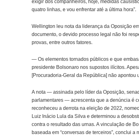
exigir dos companheiros, hoje, medidas causístic
quatro linhas, e vou enfrentar até a última hora”.
Wellington leu nota da liderança da Oposição e
documento, o devido processo legal não foi res
provas, entre outros fatores.
— Os elementos tornados públicos e que embas
presidente Bolsonaro nos supostos ilícitos. Ape
[Procuradoria-Geral da República] não aponto
A nota — assinada pelo líder da Oposição, sena
parlamentares — acrescenta que a denúncia é co
reconheceu a derrota na eleição de 2022, nome
Luiz Inácio Lula da Silva e determinou a desob
contra o resultado das urnas. A vinculação de Bo
baseada em “conversas de terceiros”, conclui a n