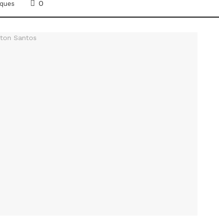
0
ques