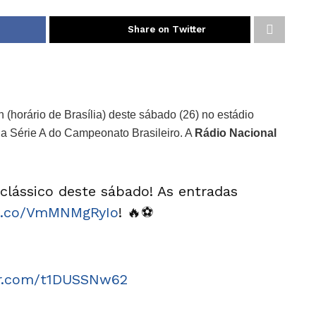
Share on Twitter
 (horário de Brasília) deste sábado (26) no estádio
 da Série A do Campeonato Brasileiro. A
Rádio Nacional
 clássico deste sábado! As entradas
/t.co/VmMNMgRyIo
! 🔥⚽️
er.com/t1DUSSNw62