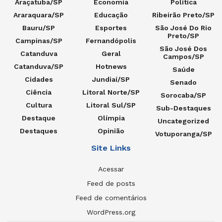
Araçatuba/SP
Economia
Política
Araraquara/SP
Educação
Ribeirão Preto/SP
Bauru/SP
Esportes
São José Do Rio
Preto/SP
Campinas/SP
Fernandópolis
São José Dos
Catanduva
Geral
Campos/SP
Catanduva/SP
Hotnews
Saúde
Cidades
Jundiaí/SP
Senado
Ciência
Litoral Norte/SP
Sorocaba/SP
Cultura
Litoral Sul/SP
Sub-Destaques
Destaque
Olímpia
Uncategorized
Destaques
Opinião
Votuporanga/SP
Site Links
Acessar
Feed de posts
Feed de comentários
WordPress.org