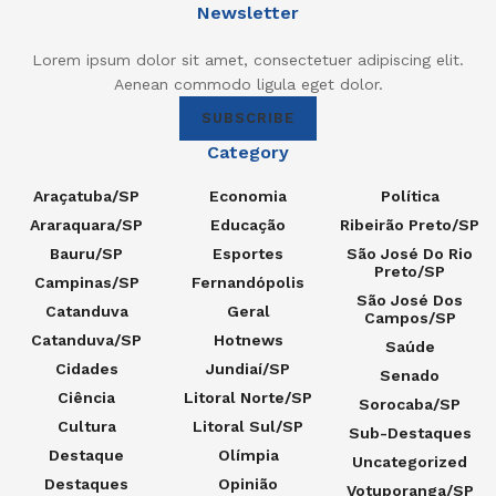
Newsletter
Lorem ipsum dolor sit amet, consectetuer adipiscing elit.
Aenean commodo ligula eget dolor.
SUBSCRIBE
Category
Araçatuba/SP
Economia
Política
Araraquara/SP
Educação
Ribeirão Preto/SP
Bauru/SP
Esportes
São José Do Rio
Preto/SP
Campinas/SP
Fernandópolis
São José Dos
Catanduva
Geral
Campos/SP
Catanduva/SP
Hotnews
Saúde
Cidades
Jundiaí/SP
Senado
Ciência
Litoral Norte/SP
Sorocaba/SP
Cultura
Litoral Sul/SP
Sub-Destaques
Destaque
Olímpia
Uncategorized
Destaques
Opinião
Votuporanga/SP