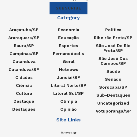
SUBSCRIBE
Category
Araçatuba/SP
Economia
Política
Araraquara/SP
Educação
Ribeirão Preto/SP
Bauru/SP
Esportes
São José Do Rio
Preto/SP
Campinas/SP
Fernandópolis
São José Dos
Catanduva
Geral
Campos/SP
Catanduva/SP
Hotnews
Saúde
Cidades
Jundiaí/SP
Senado
Ciência
Litoral Norte/SP
Sorocaba/SP
Cultura
Litoral Sul/SP
Sub-Destaques
Destaque
Olímpia
Uncategorized
Destaques
Opinião
Votuporanga/SP
Site Links
Acessar