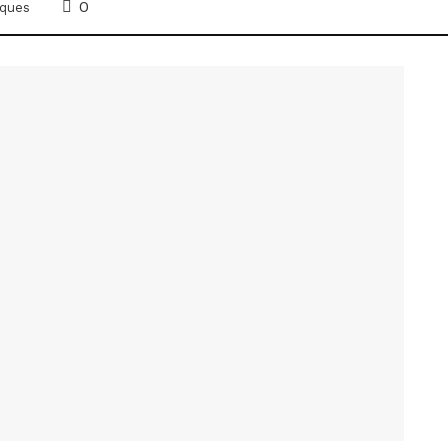
0
ques