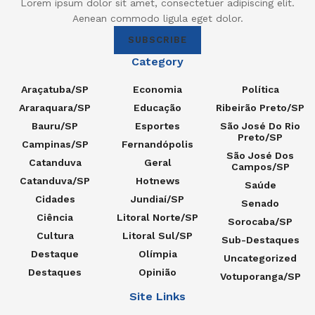
Lorem ipsum dolor sit amet, consectetuer adipiscing elit.
Aenean commodo ligula eget dolor.
SUBSCRIBE
Category
Araçatuba/SP
Economia
Política
Araraquara/SP
Educação
Ribeirão Preto/SP
Bauru/SP
Esportes
São José Do Rio
Preto/SP
Campinas/SP
Fernandópolis
São José Dos
Catanduva
Geral
Campos/SP
Catanduva/SP
Hotnews
Saúde
Cidades
Jundiaí/SP
Senado
Ciência
Litoral Norte/SP
Sorocaba/SP
Cultura
Litoral Sul/SP
Sub-Destaques
Destaque
Olímpia
Uncategorized
Destaques
Opinião
Votuporanga/SP
Site Links