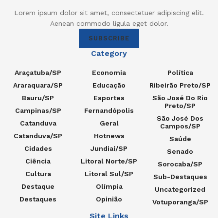
Lorem ipsum dolor sit amet, consectetuer adipiscing elit.
Aenean commodo ligula eget dolor.
SUBSCRIBE
Category
Araçatuba/SP
Economia
Política
Araraquara/SP
Educação
Ribeirão Preto/SP
Bauru/SP
Esportes
São José Do Rio
Preto/SP
Campinas/SP
Fernandópolis
São José Dos
Catanduva
Geral
Campos/SP
Catanduva/SP
Hotnews
Saúde
Cidades
Jundiaí/SP
Senado
Ciência
Litoral Norte/SP
Sorocaba/SP
Cultura
Litoral Sul/SP
Sub-Destaques
Destaque
Olímpia
Uncategorized
Destaques
Opinião
Votuporanga/SP
Site Links