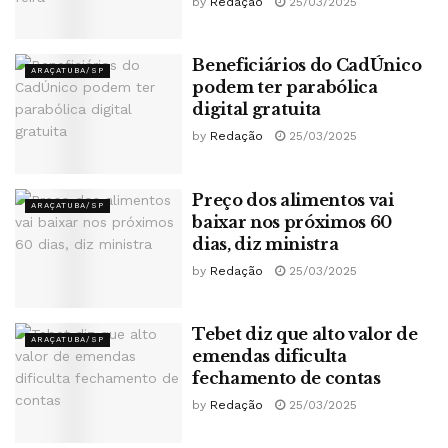
by
Redação
25/03/2025
Beneficiários do CadÚnico
ARAÇATUBA/SP
podem ter parabólica
digital gratuita
by
Redação
25/03/2025
Preço dos alimentos vai
ARAÇATUBA/SP
baixar nos próximos 60
dias, diz ministra
by
Redação
25/03/2025
Tebet diz que alto valor de
ARAÇATUBA/SP
emendas dificulta
fechamento de contas
by
Redação
25/03/2025