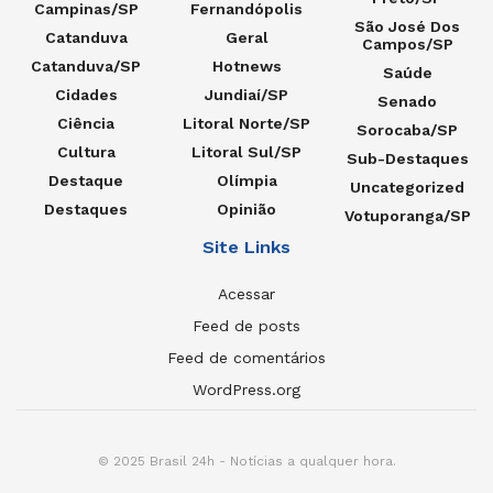
Campinas/SP
Fernandópolis
São José Dos
Catanduva
Geral
Campos/SP
Catanduva/SP
Hotnews
Saúde
Cidades
Jundiaí/SP
Senado
Ciência
Litoral Norte/SP
Sorocaba/SP
Cultura
Litoral Sul/SP
Sub-Destaques
Destaque
Olímpia
Uncategorized
Destaques
Opinião
Votuporanga/SP
Site Links
Acessar
Feed de posts
Feed de comentários
WordPress.org
© 2025 Brasil 24h - Notícias a qualquer hora.