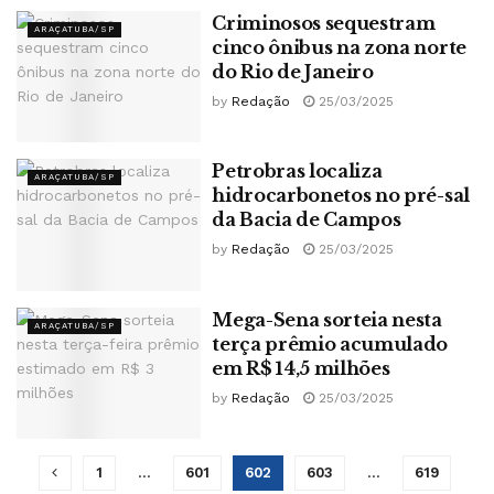
Criminosos sequestram
ARAÇATUBA/SP
cinco ônibus na zona norte
do Rio de Janeiro
by
Redação
25/03/2025
Petrobras localiza
ARAÇATUBA/SP
hidrocarbonetos no pré-sal
da Bacia de Campos
by
Redação
25/03/2025
Mega-Sena sorteia nesta
ARAÇATUBA/SP
terça prêmio acumulado
em R$ 14,5 milhões
by
Redação
25/03/2025
1
…
601
602
603
…
619