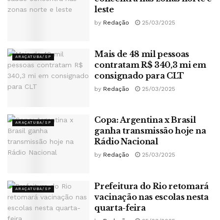
leste
by
Redação
25/03/2025
Mais de 48 mil pessoas
ARAÇATUBA/SP
contratam R$ 340,3 mi em
consignado para CLT
by
Redação
25/03/2025
Copa: Argentina x Brasil
ARAÇATUBA/SP
ganha transmissão hoje na
Rádio Nacional
by
Redação
25/03/2025
Prefeitura do Rio retomará
ARAÇATUBA/SP
vacinação nas escolas nesta
quarta-feira