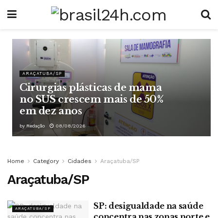
ARAÇATUBA/SP
Cirurgias plásticas de mama
no SUS crescem mais de 50%
em dez anos
by
Redação
08/08/2026
Home
Category
Cidades
Araçatuba/SP
Araçatuba/SP
SP: desigualdade na saúde
ARAÇATUBA/SP
concentra nas zonas norte e