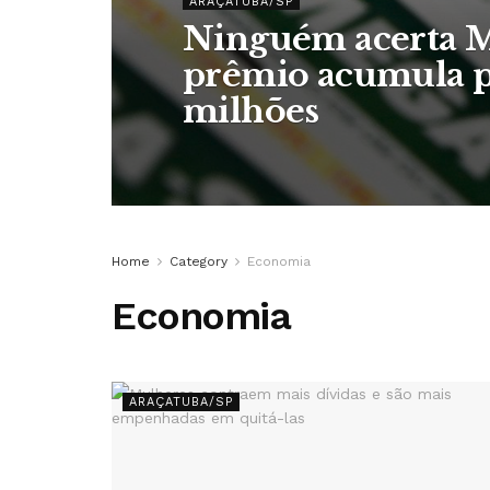
ARAÇATUBA/SP
Ninguém acerta M
prêmio acumula p
milhões
Home
Category
Economia
Economia
ARAÇATUBA/SP