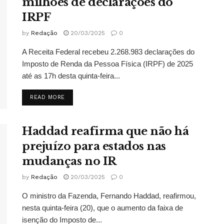
milhões de declarações do
IRPF
by
Redação
20/03/2025
0
A Receita Federal recebeu 2.268.983 declarações do
Imposto de Renda da Pessoa Física (IRPF) de 2025
até as 17h desta quinta-feira...
DETAILS
READ MORE
Haddad reafirma que não há
prejuízo para estados nas
mudanças no IR
by
Redação
20/03/2025
0
O ministro da Fazenda, Fernando Haddad, reafirmou,
nesta quinta-feira (20), que o aumento da faixa de
isenção do Imposto de...