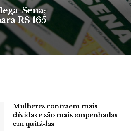
ega-Sena;
ara R$ 165
Mulheres contraem mais
dívidas e são mais empenhadas
em quitá-las