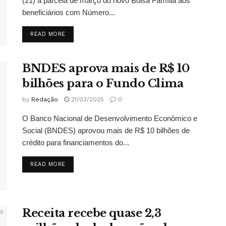
(21) a parcela de março do novo Bolsa Família aos
beneficiários com Número...
DETAILS
READ MORE
BNDES aprova mais de R$ 10
bilhões para o Fundo Clima
by
Redação
21/03/2025
0
O Banco Nacional de Desenvolvimento Econômico e
Social (BNDES) aprovou mais de R$ 10 bilhões de
crédito para financiamentos do...
DETAILS
READ MORE
Receita recebe quase 2,3